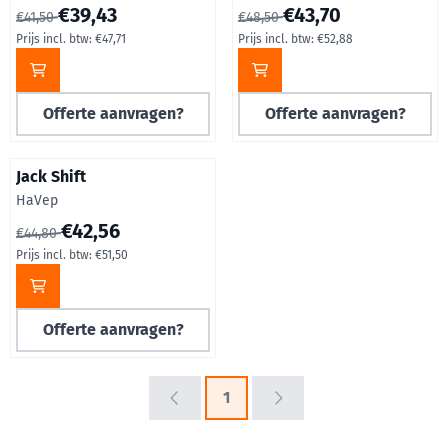
Van 41,50 voor 39,43, inclusief btw: 47,71
Van 48,50 voor 43,70, inclusie
€39,43
€43,70
€41,50
€48,50
Prijs incl. btw:
€47,71
Prijs incl. btw:
€52,88
Offerte aanvragen?
Offerte aanvragen?
Jack Shift
Merk:
HaVep
Van 44,80 voor 42,56, inclusief btw: 51,50
€42,56
€44,80
Prijs incl. btw:
€51,50
Offerte aanvragen?
1