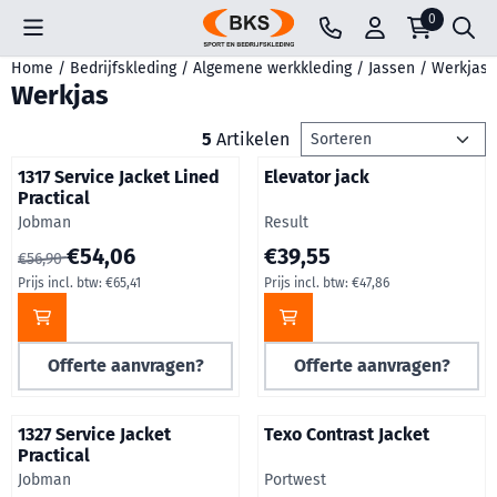
Cookievoorkeuren zijn beschikbaar. Kies instellingen of sta all
0
Home
/
Bedrijfskleding
/
Algemene werkkleding
/
Jassen
/
Werkjas
Werkjas
Sorteermethode
5
Artikelen
1317 Service Jacket Lined
Elevator jack
Practical
Merk:
Merk:
Jobman
Result
Van 56,90 voor 54,06, inclusief btw: 65,41
Prijs op aanvraag, inclusief b
€54,06
€39,55
€56,90
Prijs incl. btw:
€65,41
Prijs incl. btw:
€47,86
Offerte aanvragen?
Offerte aanvragen?
1327 Service Jacket
Texo Contrast Jacket
Practical
Merk:
Merk:
Jobman
Portwest