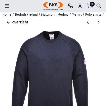
Cookievoorkeuren zijn beschikbaar. Kies instellingen of sta all
0
Home
/
Bedrijfskleding
/
Multinorm kleding
/
T-shirt / Polo shirts
/
overzicht