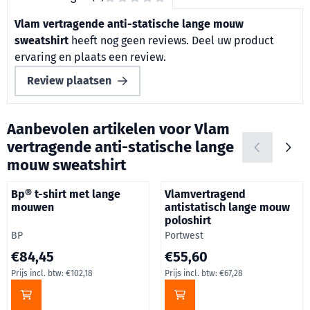
Vlam vertragende anti-statische lange mouw
sweatshirt
heeft nog geen reviews. Deel uw product
ervaring en plaats een review.
Review plaatsen
Aanbevolen artikelen voor
Vlam
vertragende anti-statische lange
mouw sweatshirt
Bp® t-shirt met lange
Vlamvertragend
mouwen
antistatisch lange mouw
poloshirt
Merk:
Merk:
BP
Portwest
Prijs: 84,45, inclusief btw: 102,18
Prijs: 55,60, inclusief btw: 67,
€84,45
€55,60
Prijs incl. btw:
€102,18
Prijs incl. btw:
€67,28