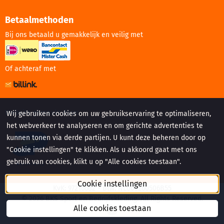
Betaalmethoden
Bij ons betaald u gemakkelijk en veilig met
Of achteraf met
Website gemaakt door:
Wij gebruiken cookies om uw gebruikservaring te optimaliseren,
het webverkeer te analyseren en om gerichte advertenties te
kunnen tonen via derde partijen. U kunt deze beheren door op
"Cookie instellingen" te klikken. Als u akkoord gaat met ons
gebruik van cookies, klikt u op "Alle cookies toestaan".
Cookie instellingen
KvK: 97216682 - Btw: NL005260506B55
©
2026
BKS Sport en Bedrijfskleding. All Rights Reserved.
Alle cookies toestaan