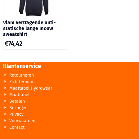
Vlam vertragende anti-
statische lange mouw
sweatshirt
€
74,42
Klantenservice
Retourneren
Zichttermijn
Maattabel Hydrowear
Maattabel
Betalen
Bezorgen
Privacy
Voorwaarden
Contact