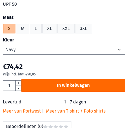
UPF 50+
Maak een keuze voor
Maat
S
M
L
XL
XXL
3XL
Kleur
€
74,42
Prijs incl. btw:
€
90,05
Aantal
+
In winkelwagen
-
Levertijd
1 - 7 dagen
Meer van Portwest
|
Meer van T-shirt / Polo shirts
Beoordelingen (0)