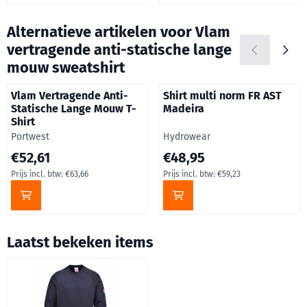
Alternatieve artikelen voor
Vlam
vertragende anti-statische lange
mouw sweatshirt
Vlam Vertragende Anti-
Shirt multi norm FR AST
Statische Lange Mouw T-
Madeira
Shirt
Merk:
Merk:
Portwest
Hydrowear
Prijs: 52,61, inclusief btw: 63,66
Prijs: 48,95, inclusief btw: 59,
€52,61
€48,95
Prijs incl. btw:
€63,66
Prijs incl. btw:
€59,23
Laatst bekeken items