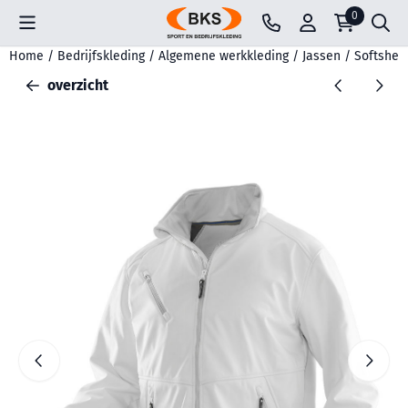
Cookievoorkeuren zijn beschikbaar. Kies instellingen of sta all
0
Home
/
Bedrijfskleding
/
Algemene werkkleding
/
Jassen
/
Softshell
overzicht