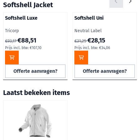
Softshell Jacket
Softshell Luxe
Softshell Uni
Merk:
Merk:
Tricorp
Neutral Label
Van 93,17 voor 88,51, inclusief btw: 107,10
Van 31,25 voor 28,15, inclusie
€88,51
€28,15
€93,17
€31,25
Prijs incl. btw:
€107,10
Prijs incl. btw:
€34,06
Offerte aanvragen?
Offerte aanvragen?
Laatst bekeken items