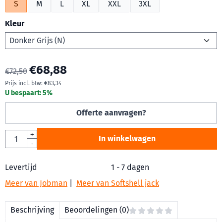
S
M
L
XL
XXL
3XL
Kleur
€
68,88
€
72,50
Prijs incl. btw:
€
83,34
U bespaart:
5
%
Offerte aanvragen?
Aantal
+
In winkelwagen
-
Levertijd
1 - 7 dagen
Meer van Jobman
|
Meer van Softshell jack
Beschrijving
Beoordelingen (0)