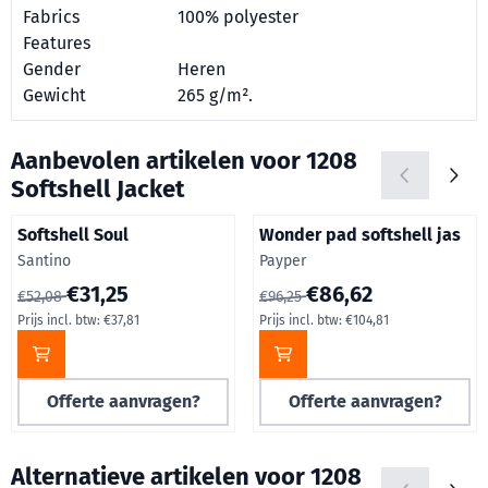
Fabrics
100% polyester
Features
Gender
Heren
Gewicht
265 g/m².
Aanbevolen artikelen voor
1208
Softshell Jacket
Softshell Soul
Wonder pad softshell jas
Merk:
Merk:
Santino
Payper
Van 52,08 voor 31,25, inclusief btw: 37,81
Van 96,25 voor 86,62, inclusie
€31,25
€86,62
€52,08
€96,25
Prijs incl. btw:
€37,81
Prijs incl. btw:
€104,81
Offerte aanvragen?
Offerte aanvragen?
Alternatieve artikelen voor
1208