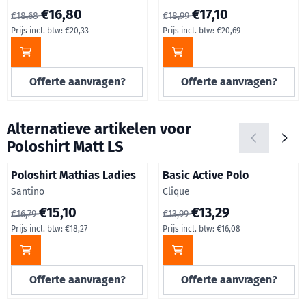
Van 18,68 voor 16,80, inclusief btw: 20,33
Van 18,99 voor 17,10, inclusief
€16,80
€17,10
€18,68
€18,99
Prijs incl. btw:
€20,33
Prijs incl. btw:
€20,69
Offerte aanvragen?
Offerte aanvragen?
Alternatieve artikelen voor
Poloshirt Matt LS
Poloshirt Mathias Ladies
Basic Active Polo
Merk:
Merk:
Santino
Clique
Van 16,79 voor 15,10, inclusief btw: 18,27
Van 13,99 voor 13,29, inclusie
€15,10
€13,29
€16,79
€13,99
Prijs incl. btw:
€18,27
Prijs incl. btw:
€16,08
Offerte aanvragen?
Offerte aanvragen?