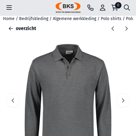
Cookievoorkeuren zijn beschikbaar. Kies instellingen of sta all
0
Home
/
Bedrijfskleding
/
Algemene werkkleding
/
Polo shirts
/
Polos
overzicht