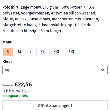
Poloshirt lange mouw, 210 gr/m², 60% katoen / 40%
polyester, voorgekrompen, enzym en silicon washed,
piqué, unisex, lange mouw, manchetten met elastaan,
platgebreide kraag, 3-knoopsluiting, splitjes in de
zijnaden, achterzijde 3 cm langer.
Maak een keuze voor
Maat
S
M
L
XL
XXL
3XL
Kleur
€
22,56
€
25,07
Prijs incl. btw:
€
27,30
U bespaart:
10
%
Offerte aanvragen?