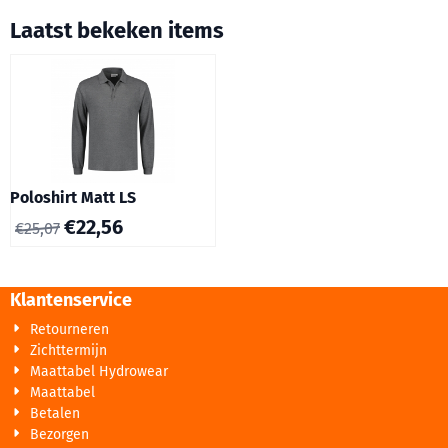
Laatst bekeken items
Poloshirt Matt LS
€
22,56
€
25,07
Klantenservice
Retourneren
Zichttermijn
Maattabel Hydrowear
Maattabel
Betalen
Bezorgen