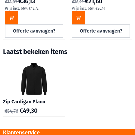
€36,13
€21,60
€38,03
€26,99
Prijs incl. btw:
€43,72
Prijs incl. btw:
€26,14
Offerte aanvragen?
Offerte aanvragen?
Laatst bekeken items
Zip Cardigan Plano
€
49,30
€
54,76
Klantenservice