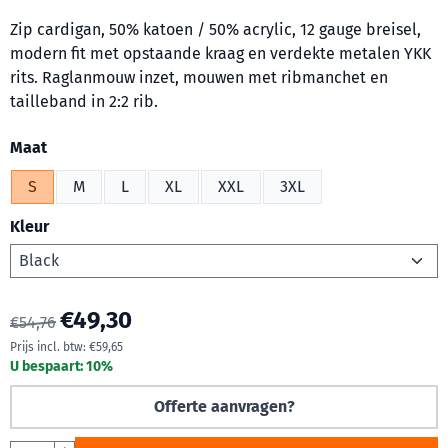
Zip cardigan, 50% katoen / 50% acrylic, 12 gauge breisel,
modern fit met opstaande kraag en verdekte metalen YKK
rits. Raglanmouw inzet, mouwen met ribmanchet en
tailleband in 2:2 rib.
Maak een keuze voor
Maat
S
M
L
XL
XXL
3XL
Kleur
€
49,30
€
54,76
Prijs incl. btw:
€
59,65
U bespaart:
10
%
Offerte aanvragen?