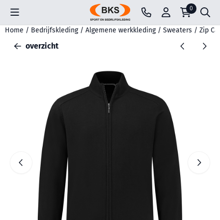
Cookievoorkeuren zijn beschikbaar. Kies instellingen of sta all
0
Home
/
Bedrijfskleding
/
Algemene werkkleding
/
Sweaters
/
Zip Ca
overzicht