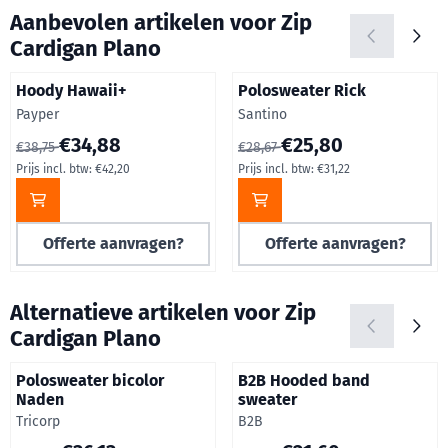
Aanbevolen artikelen voor
Zip
Cardigan Plano
Hoody Hawaii+
Polosweater Rick
Merk:
Merk:
Payper
Santino
Van 38,75 voor 34,88, inclusief btw: 42,20
Van 28,67 voor 25,80, inclusie
€34,88
€25,80
€38,75
€28,67
Prijs incl. btw:
€42,20
Prijs incl. btw:
€31,22
Offerte aanvragen?
Offerte aanvragen?
Alternatieve artikelen voor
Zip
Cardigan Plano
Polosweater bicolor
B2B Hooded band
Naden
sweater
Merk:
Merk:
Tricorp
B2B
Van 38,03 voor 36,13, inclusief btw: 43,72
Van 26,99 voor 21,60, inclusie