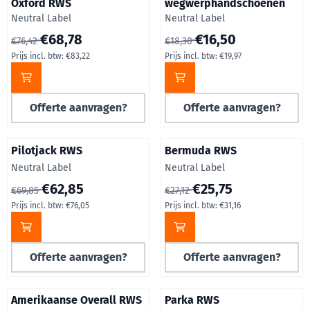
Oxford RWS
wegwerphandschoenen
Merk:
Merk:
Neutral Label
Neutral Label
Van 76,42 voor 68,78, inclusief btw: 83,22
Van 18,30 voor 16,50, inclusie
€68,78
€16,50
€76,42
€18,30
Prijs incl. btw:
€83,22
Prijs incl. btw:
€19,97
Offerte aanvragen?
Offerte aanvragen?
Pilotjack RWS
Bermuda RWS
Merk:
Merk:
Neutral Label
Neutral Label
Van 69,85 voor 62,85, inclusief btw: 76,05
Van 27,12 voor 25,75, inclusief
€62,85
€25,75
€69,85
€27,12
Prijs incl. btw:
€76,05
Prijs incl. btw:
€31,16
Offerte aanvragen?
Offerte aanvragen?
Amerikaanse Overall RWS
Parka RWS