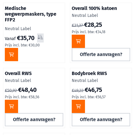
Medische
Overall 100% katoen
wegwerpmaskers, type
Merk:
Neutral Label
FFP2
Van 31,37 voor 28,25, inclusief
€28,25
€31,37
Merk:
Neutral Label
Prijs incl. btw:
€34,18
Staffelprijzen beschikbaar, vanaf 35,70, inclusief btw: 30,00
€35,70
Prijs excl. btw per stuk Tot 20 €30,00 20 en meer €
Vanaf
Prijs incl. btw:
€30,00
Offerte aanvragen?
Overall RWS
Bodybroek RWS
Merk:
Merk:
Neutral Label
Neutral Label
Van 50,92 voor 48,40, inclusief btw: 58,56
Van 49,22 voor 46,75, inclusie
€48,40
€46,75
€50,92
€49,22
Prijs incl. btw:
€58,56
Prijs incl. btw:
€56,57
Offerte aanvragen?
Offerte aanvragen?