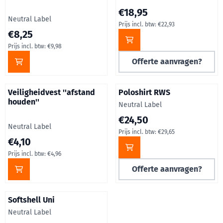
Prijs op aanvraag, inclusief b
€18,95
Merk:
Neutral Label
Prijs incl. btw:
€22,93
Prijs: 8,25, inclusief btw: 9,98
€8,25
Prijs incl. btw:
€9,98
Offerte aanvragen?
Veiligheidvest ''afstand
Poloshirt RWS
houden''
Merk:
Neutral Label
Prijs op aanvraag, inclusief b
€24,50
Merk:
Neutral Label
Prijs incl. btw:
€29,65
Prijs: 4,10, inclusief btw: 4,96
€4,10
Prijs incl. btw:
€4,96
Offerte aanvragen?
Softshell Uni
Merk:
Neutral Label