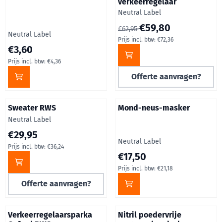
verkeerregelaar
Merk:
Neutral Label
Van 62,95 voor 59,80, inclusie
€59,80
€62,95
Merk:
Neutral Label
Prijs incl. btw:
€72,36
Prijs: 3,60, inclusief btw: 4,36
€3,60
Prijs incl. btw:
€4,36
Offerte aanvragen?
Sweater RWS
Mond-neus-masker
Merk:
Neutral Label
Prijs op aanvraag, inclusief btw: 36,24
€29,95
Merk:
Neutral Label
Prijs incl. btw:
€36,24
Prijs: 17,50, inclusief btw: 21,1
€17,50
Prijs incl. btw:
€21,18
Offerte aanvragen?
Verkeerregelaarsparka
Nitril poedervrije