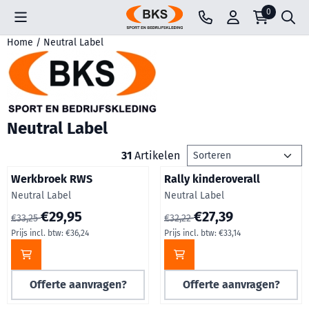
Cookievoorkeuren zijn beschikbaar. Kies instellingen of sta all
0
Home
/
Neutral Label
Neutral Label
Sorteermethode
31
Artikelen
Werkbroek RWS
Rally kinderoverall
Merk:
Merk:
Neutral Label
Neutral Label
Van 33,25 voor 29,95, inclusief btw: 36,24
Van 32,22 voor 27,39, inclusief
€29,95
€27,39
€33,25
€32,22
Prijs incl. btw:
€36,24
Prijs incl. btw:
€33,14
Offerte aanvragen?
Offerte aanvragen?