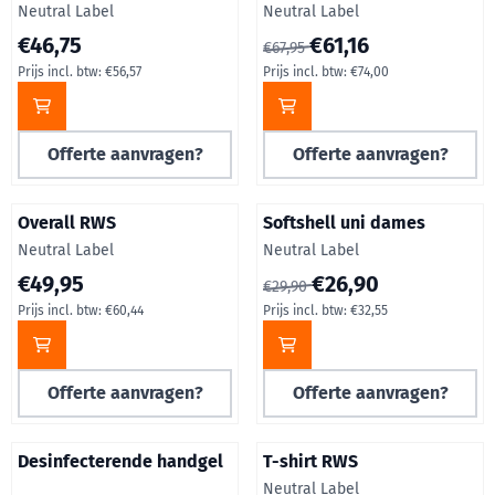
Merk:
Merk:
Neutral Label
Neutral Label
Prijs op aanvraag, inclusief btw: 56,57
Van 67,95 voor 61,16, inclusief
€46,75
€61,16
€67,95
Prijs incl. btw:
€56,57
Prijs incl. btw:
€74,00
Offerte aanvragen?
Offerte aanvragen?
Overall RWS
Softshell uni dames
Merk:
Merk:
Neutral Label
Neutral Label
Prijs op aanvraag, inclusief btw: 60,44
Van 29,90 voor 26,90, inclusie
€49,95
€26,90
€29,90
Prijs incl. btw:
€60,44
Prijs incl. btw:
€32,55
Offerte aanvragen?
Offerte aanvragen?
Desinfecterende handgel
T-shirt RWS
Merk:
Neutral Label