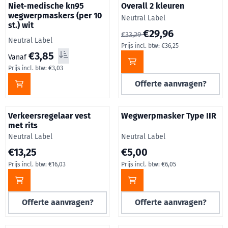
Niet-medische kn95
Overall 2 kleuren
wegwerpmaskers (per 10
Merk:
Neutral Label
st.) wit
Van 33,29 voor 29,96, inclusie
€29,96
€33,29
Merk:
Neutral Label
Prijs incl. btw:
€36,25
Staffelprijzen beschikbaar, vanaf 3,85, inclusief btw: 3,03
€3,85
Prijs excl. btw per stuk Tot 10 €2,50 10 en meer €3,8
Vanaf
Prijs incl. btw:
€3,03
Offerte aanvragen?
Verkeersregelaar vest
Wegwerpmasker Type IIR
met rits
Merk:
Merk:
Neutral Label
Neutral Label
Staffelprijzen beschikbaar, vanaf 10,60, inclusief btw: 16,03
Staffelprijzen beschikbaar, va
€13,25
€5,00
Prijs incl. btw:
€16,03
Prijs incl. btw:
€6,05
Offerte aanvragen?
Offerte aanvragen?