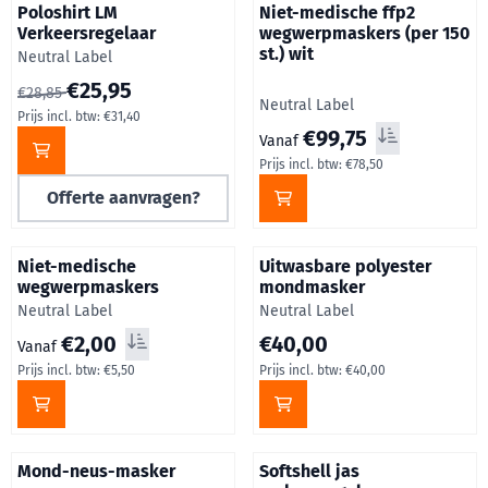
Poloshirt LM
Niet-medische ffp2
Verkeersregelaar
wegwerpmaskers (per 150
st.) wit
Merk:
Neutral Label
Van 28,85 voor 25,95, inclusief btw: 31,40
€25,95
€28,85
Merk:
Neutral Label
Prijs incl. btw:
€31,40
Staffelprijzen beschikbaar, va
€99,75
Prijs excl. btw 
Vanaf
Prijs incl. btw:
€78,50
Offerte aanvragen?
Niet-medische
Uitwasbare polyester
wegwerpmaskers
mondmasker
Merk:
Merk:
Neutral Label
Neutral Label
Staffelprijzen beschikbaar, vanaf 2,00, inclusief btw: 5,50
Prijs: 40,00, inclusief btw: 40
€2,00
€40,00
Prijs excl. btw per stuk Tot 60 €5,50 60 en meer €2,0
Vanaf
Prijs incl. btw:
€5,50
Prijs incl. btw:
€40,00
Mond-neus-masker
Softshell jas