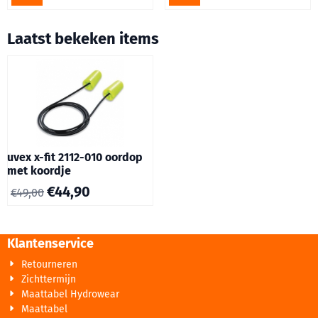
Laatst bekeken items
uvex x-fit 2112-010 oordop
met koordje
€
44,90
€
49,00
Klantenservice
Retourneren
Zichttermijn
Maattabel Hydrowear
Maattabel