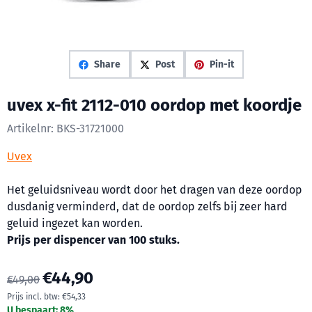
Share
Post
Pin-it
uvex x-fit 2112-010 oordop met koordje
Artikelnr:
BKS-31721000
Uvex
Het geluidsniveau wordt door het dragen van deze oordop
dusdanig verminderd, dat de oordop zelfs bij zeer hard
geluid ingezet kan worden.
Prijs per dispencer van 100 stuks.
€
44,90
€
49,00
Prijs incl. btw:
€
54,33
U bespaart:
8
%