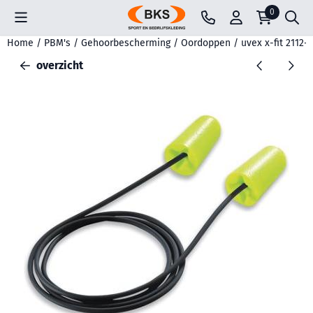
Cookievoorkeuren zijn beschikbaar. Kies instellingen of sta all
0
Home
/
PBM's
/
Gehoorbescherming
/
Oordoppen
/
uvex x-fit 2112
overzicht