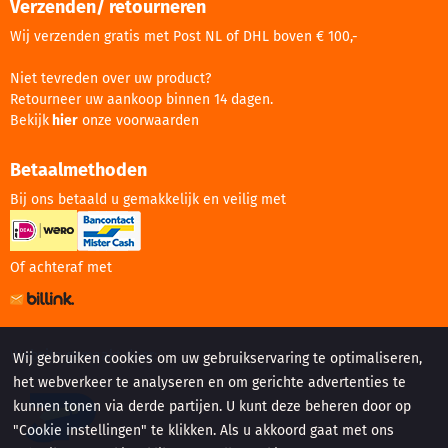
Verzenden/ retourneren
Wij verzenden gratis met Post NL of DHL boven € 100,-
Niet tevreden over uw product?
Retourneer uw aankoop binnen 14 dagen.
Bekijk
hier
onze voorwaarden
Betaalmethoden
Bij ons betaald u gemakkelijk en veilig met
Of achteraf met
Website gemaakt door:
Wij gebruiken cookies om uw gebruikservaring te optimaliseren,
het webverkeer te analyseren en om gerichte advertenties te
kunnen tonen via derde partijen. U kunt deze beheren door op
"Cookie instellingen" te klikken. Als u akkoord gaat met ons