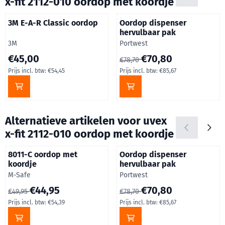
x-fit 2112-010 oordop met koordje
3M E-A-R Classic oordop
Oordop dispenser
hervulbaar pak
Merk:
Merk:
3M
Portwest
Prijs: 45,00, inclusief btw: 54,45
Van 78,70 voor 70,80, inclusie
€45,00
€70,80
€78,70
Prijs incl. btw:
€54,45
Prijs incl. btw:
€85,67
Alternatieve artikelen voor
uvex
x-fit 2112-010 oordop met koordje
8011-C oordop met
Oordop dispenser
koordje
hervulbaar pak
Merk:
Merk:
M-Safe
Portwest
Van 49,95 voor 44,95, inclusief btw: 54,39
Van 78,70 voor 70,80, inclusie
€44,95
€70,80
€49,95
€78,70
Prijs incl. btw:
€54,39
Prijs incl. btw:
€85,67