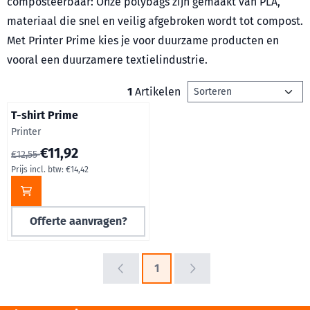
composteerbaar: Onze polybags zijn gemaakt van PLA,
materiaal die snel en veilig afgebroken wordt tot compost.
Met Printer Prime kies je voor duurzame producten en
vooral een duurzamere textielindustrie.
Sorteermethode
1
Artikelen
T-shirt Prime
Merk:
Printer
Van 12,55 voor 11,92, inclusief btw: 14,42
€11,92
€12,55
Prijs incl. btw:
€14,42
Offerte aanvragen?
1