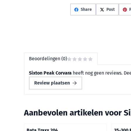
Share
Post
P
Beoordelingen (0)
Sixton Peak Corvara
heeft nog geen reviews. De
Review plaatsen
Aanbevolen artikelen voor
S
Bata Traxx 204
35-300 