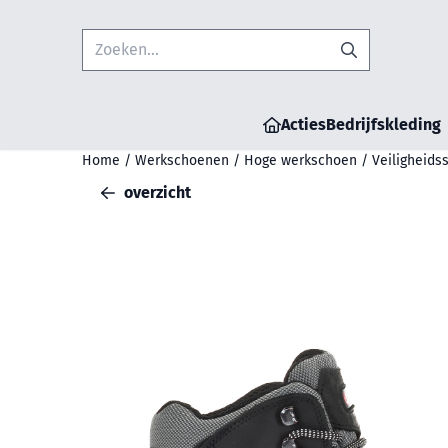
Cookievoorkeuren zijn beschikbaar. Kies instellingen of sta all
Zoeken
Acties
Bedrijfskleding
Home
/
Werkschoenen
/
Hoge werkschoen
/
Veiligheids
overzicht