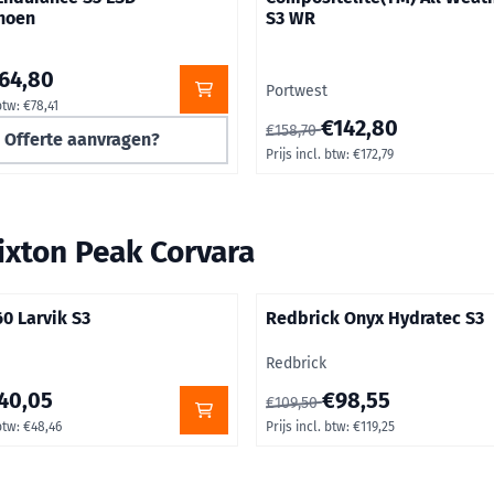
hoen
S3 WR
0 voor 64,80, inclusief btw: 78,41
64,80
Merk:
Portwest
btw:
€78,41
Van 158,70 voor 142,80, inclus
€142,80
€158,70
Offerte aanvragen?
Prijs incl. btw:
€172,79
ixton Peak Corvara
60 Larvik S3
Redbrick Onyx Hydratec S3
Merk:
Redbrick
0 voor 40,05, inclusief btw: 48,46
Van 109,50 voor 98,55, inclusi
40,05
€98,55
€109,50
btw:
€48,46
Prijs incl. btw:
€119,25