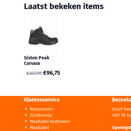
Laatst bekeken items
Sixton Peak
Corvara
€
96,75
€
107,50
Klantenservice
Bezoek
Retourneren
Graaf Hen
Zichttermijn
4651 TB S
Maattabel Hydrowear
Maattabel
Openingst