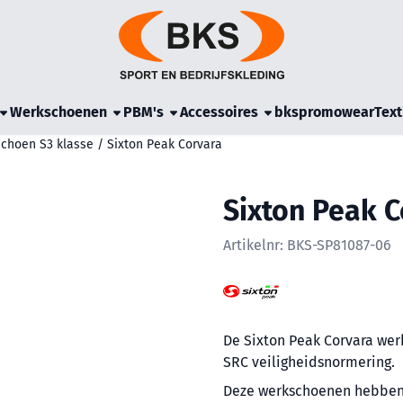
e cookies toe.
Werkschoenen
PBM's
Accessoires
bkspromowear
Text
schoen S3 klasse
/
Sixton Peak Corvara
Sixton Peak C
Artikelnr:
BKS-SP81087-06
De Sixton Peak Corvara wer
SRC veiligheidsnormering.
Deze werkschoenen hebben 