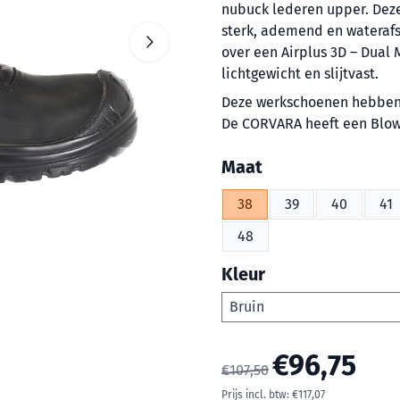
nubuck lederen upper. Deze
sterk, ademend en waterafs
over een Airplus 3D – Dual 
lichtgewicht en slijtvast.
Deze werkschoenen hebben e
De CORVARA heeft een Blowf
Maak een keuze voor
Maat
38
39
40
41
48
Kleur
€
96,75
€
107,50
Prijs incl. btw:
€
117,07