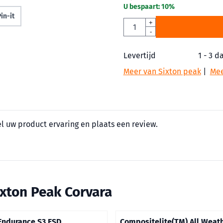
U bespaart:
10
%
in-it
Aantal
+
-
Levertijd
1 - 3 d
Meer van Sixton peak
|
Mee
el uw product ervaring en plaats een review.
ixton Peak Corvara
Endurance S3 ESD
Compositelite(TM) All Weat