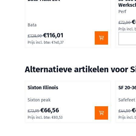
Werksc
Merk:
Perf
Van 72,0
€
€72,00
Merk:
Bata
Prijs incl. 
Van 128,90 voor 116,01, inclusief btw: 140,37
€116,01
€128,90
Prijs incl. btw:
€140,37
Alternatieve artikelen voor
S
Sixton Illinois
SF 20-3
Merk:
Merk:
Sixton peak
Safefeet
Van 73,95 voor 66,56, inclusief btw: 80,53
Van 44,5
€66,56
€
€73,95
€44,50
Prijs incl. btw:
€80,53
Prijs incl. 