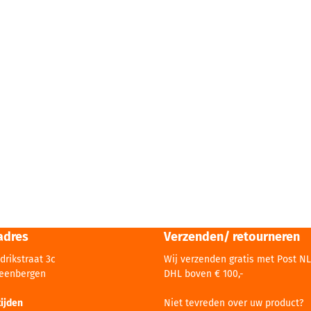
adres
Verzenden/ retourneren
drikstraat 3c
Wij verzenden gratis met Post NL
teenbergen
DHL boven € 100,-
ijden
Niet tevreden over uw product?