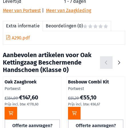
Levertijd
1 - 7 dagen
Meer van Portwest
|
Meer van Zaagkleding
Extra informatie
Beoordelingen (0)
A290.pdf
Aanbevolen artikelen voor
Oak
Kettingzaag Beschermende
Handschoen (Klasse 0)
Oak Zaagbroek
Bosbouw Combi Kit
Merk:
Merk:
Portwest
Portwest
Van 164,00 voor 147,60, inclusief btw: 178,60
Van 61,20 voor 55,10, inclusie
€147,60
€55,10
€164,00
€61,20
Prijs incl. btw:
€178,60
Prijs incl. btw:
€66,67
Offerte aanvragen?
Offerte aanvragen?