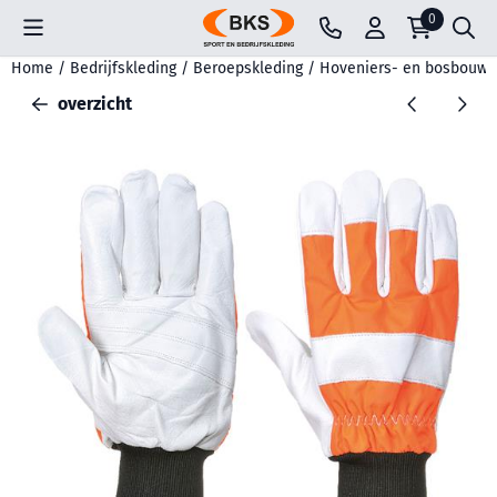
Cookievoorkeuren zijn beschikbaar. Kies instellingen of sta all
0
Home
/
Bedrijfskleding
/
Beroepskleding
/
Hoveniers- en bosbouwk
overzicht