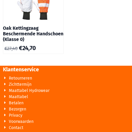
Oak Kettingzaag
Beschermende Handschoen
(Klasse 0)
€
24,70
€
27,40
Klantenservice
Retourneren
Zichttermijn
Maattabel Hydrowear
Maattabel
Betalen
Bezorgen
Privacy
Voorwaarden
Contact