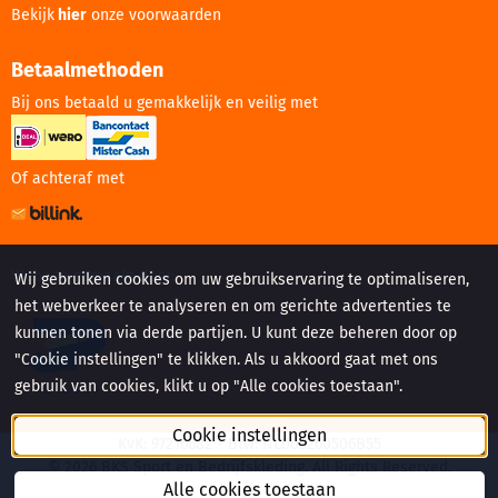
Bekijk
hier
onze voorwaarden
Betaalmethoden
Bij ons betaald u gemakkelijk en veilig met
Of achteraf met
Website gemaakt door:
Wij gebruiken cookies om uw gebruikservaring te optimaliseren,
het webverkeer te analyseren en om gerichte advertenties te
kunnen tonen via derde partijen. U kunt deze beheren door op
"Cookie instellingen" te klikken. Als u akkoord gaat met ons
gebruik van cookies, klikt u op "Alle cookies toestaan".
Cookie instellingen
KvK: 97216682 - Btw: NL005260506B55
©
2026
BKS Sport en Bedrijfskleding. All Rights Reserved.
Alle cookies toestaan