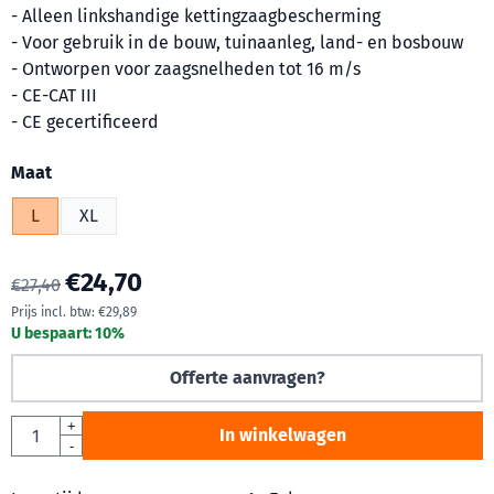
- Alleen linkshandige kettingzaagbescherming
- Voor gebruik in de bouw, tuinaanleg, land- en bosbouw
- Ontworpen voor zaagsnelheden tot 16 m/s
- CE-CAT III
- CE gecertificeerd
Maak een keuze voor
Maat
L
XL
€
24,70
€
27,40
Prijs incl. btw:
€
29,89
U bespaart:
10
%
Offerte aanvragen?
Aantal
+
In winkelwagen
-