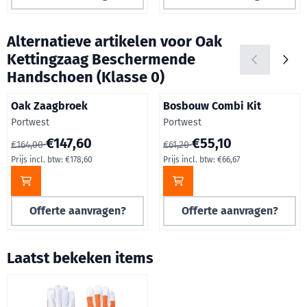
Alternatieve artikelen voor
Oak
Kettingzaag Beschermende
Handschoen (Klasse 0)
Oak Zaagbroek
Bosbouw Combi Kit
Merk:
Merk:
Portwest
Portwest
Van 164,00 voor 147,60, inclusief btw: 178,60
Van 61,20 voor 55,10, inclusie
€147,60
€55,10
€164,00
€61,20
Prijs incl. btw:
€178,60
Prijs incl. btw:
€66,67
Offerte aanvragen?
Offerte aanvragen?
Laatst bekeken items