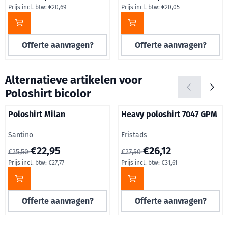
Prijs incl. btw:
€20,69
Prijs incl. btw:
€20,05
Offerte aanvragen?
Offerte aanvragen?
Alternatieve artikelen voor
Poloshirt bicolor
Poloshirt Milan
Heavy poloshirt 7047 GPM
Merk:
Merk:
Santino
Fristads
Van 25,50 voor 22,95, inclusief btw: 27,77
Van 27,50 voor 26,12, inclusief
€22,95
€26,12
€25,50
€27,50
Prijs incl. btw:
€27,77
Prijs incl. btw:
€31,61
Offerte aanvragen?
Offerte aanvragen?