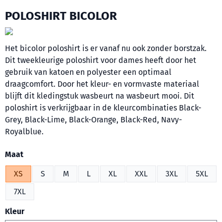
POLOSHIRT BICOLOR
Het bicolor poloshirt is er vanaf nu ook zonder borstzak.
Dit tweekleurige poloshirt voor dames heeft door het
gebruik van katoen en polyester een optimaal
draagcomfort. Door het kleur- en vormvaste materiaal
blijft dit kledingstuk wasbeurt na wasbeurt mooi. Dit
poloshirt is verkrijgbaar in de kleurcombinaties Black-
Grey, Black-Lime, Black-Orange, Black-Red, Navy-
Royalblue.
Maak een keuze voor
Maat
XS
S
M
L
XL
XXL
3XL
5XL
7XL
Kleur