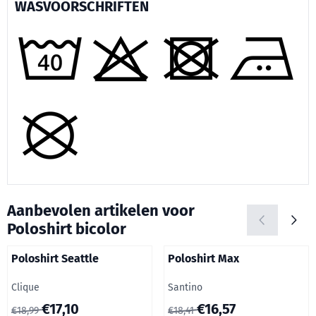
WASVOORSCHRIFTEN
Aanbevolen artikelen voor
Poloshirt bicolor
Poloshirt Seattle
Poloshirt Max
Merk:
Merk:
Clique
Santino
Van 18,99 voor 17,10, inclusief btw: 20,69
Van 18,41 voor 16,57, inclusie
€17,10
€16,57
€18,99
€18,41