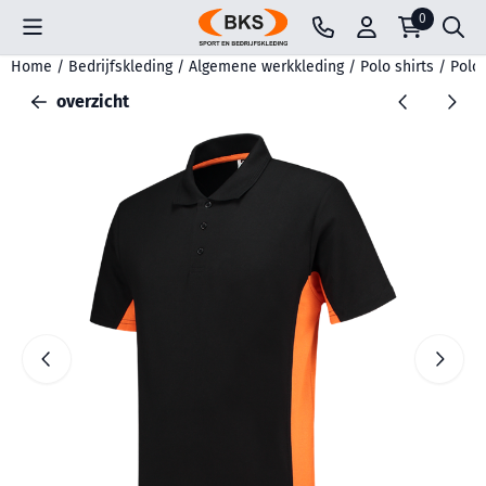
Cookievoorkeuren zijn beschikbaar. Kies instellingen of sta all
0
Home
/
Bedrijfskleding
/
Algemene werkkleding
/
Polo shirts
/
Polos
overzicht