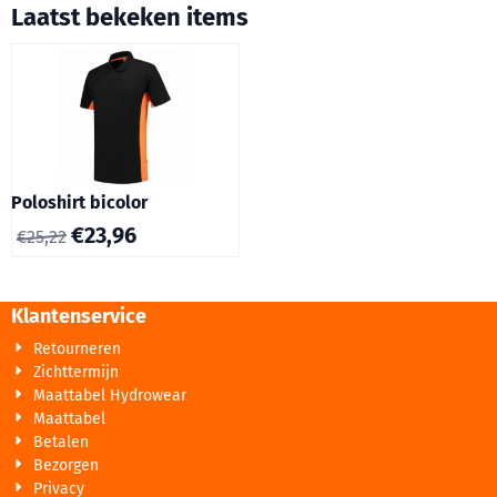
Laatst bekeken items
Poloshirt bicolor
€
23,96
€
25,22
Klantenservice
Retourneren
Zichttermijn
Maattabel Hydrowear
Maattabel
Betalen
Bezorgen
Privacy