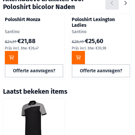
Poloshirt bicolor Naden
Poloshirt Monza
Poloshirt Lexington
Ladies
Merk:
Merk:
Santino
Santino
Van 24,31 voor 21,88, inclusief btw: 26,47
Van 28,45 voor 25,60, inclusie
€21,88
€25,60
€24,31
€28,45
Prijs incl. btw:
€26,47
Prijs incl. btw:
€30,98
Offerte aanvragen?
Offerte aanvragen?
Laatst bekeken items