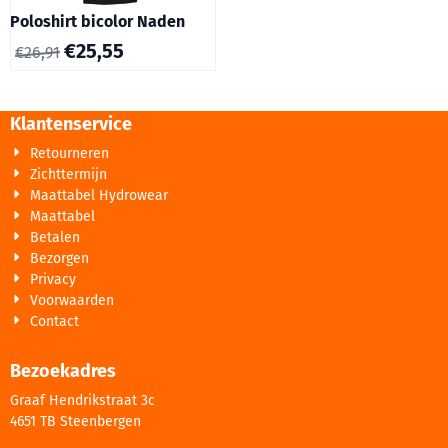
Poloshirt bicolor Naden
€
25,55
€
26,91
Klantenservice
Retourneren
Zichttermijn
Maattabel Hydrowear
Maattabel
Betalen
Bezorgen
Privacy
Voorwaarden
Contact
Bezoekadres
Graaf Hendrikstraat 3c
4651 TB Steenbergen