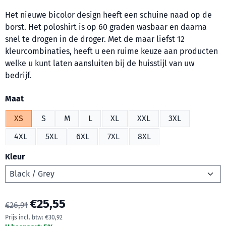
Het nieuwe bicolor design heeft een schuine naad op de
borst. Het poloshirt is op 60 graden wasbaar en daarna
snel te drogen in de droger. Met de maar liefst 12
kleurcombinaties, heeft u een ruime keuze aan producten
welke u kunt laten aansluiten bij de huisstijl van uw
bedrijf.
Maak een keuze voor
Maat
XS
S
M
L
XL
XXL
3XL
4XL
5XL
6XL
7XL
8XL
Kleur
€
25,55
€
26,91
Prijs incl. btw:
€
30,92