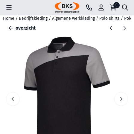
Cookievoorkeuren zijn beschikbaar. Kies instellingen of sta all
0
Home
/
Bedrijfskleding
/
Algemene werkkleding
/
Polo shirts
/
Polos
overzicht