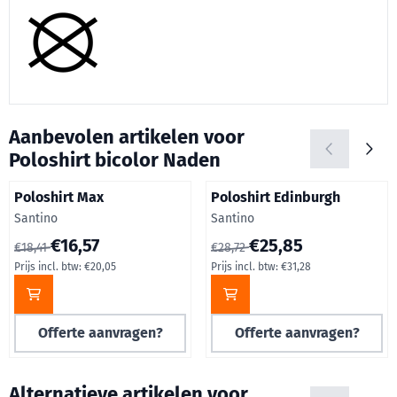
Aanbevolen artikelen voor
Poloshirt bicolor Naden
Poloshirt Max
Poloshirt Edinburgh
Merk:
Merk:
Santino
Santino
Van 18,41 voor 16,57, inclusief btw: 20,05
Van 28,72 voor 25,85, inclusie
€16,57
€25,85
€18,41
€28,72
Prijs incl. btw:
€20,05
Prijs incl. btw:
€31,28
Offerte aanvragen?
Offerte aanvragen?
Alternatieve artikelen voor