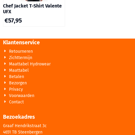
Chef Jacket T-Shirt Valente
UFX
€
57,95
Klantenservice
Retourneren
Zichttermijn
Maattabel Hydrowear
Maattabel
Betalen
Bezorgen
Privacy
Voorwaarden
Contact
Bezoekadres
Graaf Hendrikstraat 3c
4651 TB Steenbergen