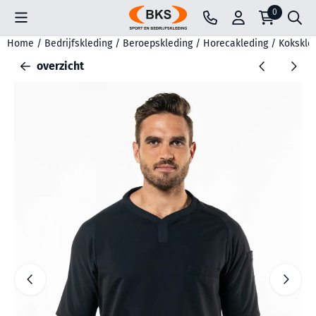
Cookievoorkeuren zijn beschikbaar. Kies instellingen of sta all
0
Home
/
Bedrijfskleding
/
Beroepskleding
/
Horecakleding
/
Kokskle
overzicht