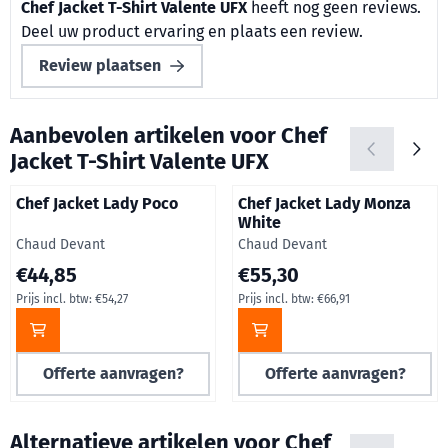
Chef Jacket T-Shirt Valente UFX
heeft nog geen reviews.
Deel uw product ervaring en plaats een review.
Review plaatsen
Aanbevolen artikelen voor
Chef
Jacket T-Shirt Valente UFX
Chef Jacket Lady Poco
Chef Jacket Lady Monza
White
Merk:
Merk:
Chaud Devant
Chaud Devant
Prijs op aanvraag, inclusief btw: 54,27
Prijs op aanvraag, inclusief b
€44,85
€55,30
Prijs incl. btw:
€54,27
Prijs incl. btw:
€66,91
Offerte aanvragen?
Offerte aanvragen?
Alternatieve artikelen voor
Chef