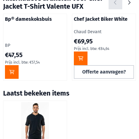
Jacket T-Shirt Valente UFX
Bp® dameskoksbuis
Chef Jacket Biker White
Merk:
Chaud Devant
Prijs op aanvraag, inclusief b
€69,95
Merk:
BP
Prijs incl. btw:
€84,64
Prijs: 47,55, inclusief btw: 57,54
€47,55
Prijs incl. btw:
€57,54
Offerte aanvragen?
Laatst bekeken items