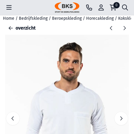
Cookievoorkeuren zijn beschikbaar. Kies instellingen of sta all
0
Home
/
Bedrijfskleding
/
Beroepskleding
/
Horecakleding
/
Kokskle
overzicht