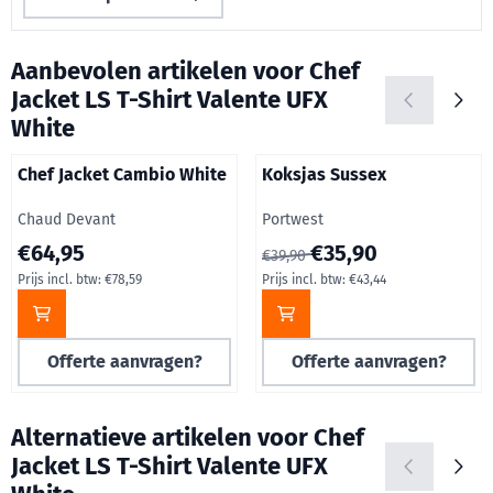
Aanbevolen artikelen voor
Chef
Jacket LS T-Shirt Valente UFX
White
Chef Jacket Cambio White
Koksjas Sussex
Merk:
Merk:
Chaud Devant
Portwest
Prijs op aanvraag, inclusief btw: 78,59
Van 39,90 voor 35,90, inclusie
€64,95
€35,90
€39,90
Prijs incl. btw:
€78,59
Prijs incl. btw:
€43,44
Offerte aanvragen?
Offerte aanvragen?
Alternatieve artikelen voor
Chef
Jacket LS T-Shirt Valente UFX