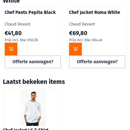
White
Chef Pants Pepita Black
Chef Jacket Roma White
Merk:
Merk:
Chaud Devant
Chaud Devant
Prijs op aanvraag, inclusief btw: 50,58
Prijs op aanvraag, inclusief b
€41,80
€69,80
Prijs incl. btw:
€50,58
Prijs incl. btw:
€84,46
Offerte aanvragen?
Offerte aanvragen?
Laatst bekeken items