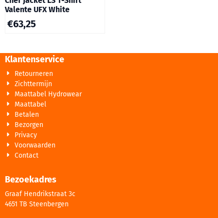
Chef Jacket LS T-Shirt
Valente UFX White
€
63,25
Klantenservice
Retourneren
Zichttermijn
Maattabel Hydrowear
Maattabel
Betalen
Bezorgen
Privacy
Voorwaarden
Contact
Bezoekadres
Graaf Hendrikstraat 3c
4651 TB Steenbergen