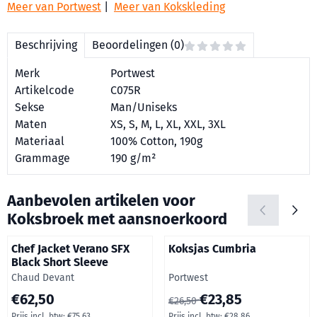
Meer van Portwest
|
Meer van Kokskleding
Beschrijving
Beoordelingen (0)
Merk
Portwest
Artikelcode
C075R
Sekse
Man/Uniseks
Maten
XS, S, M, L, XL, XXL, 3XL
Materiaal
100% Cotton, 190g
Grammage
190 g/m²
Aanbevolen artikelen voor
Koksbroek met aansnoerkoord
Chef Jacket Verano SFX
Koksjas Cumbria
Black Short Sleeve
Merk:
Merk:
Chaud Devant
Portwest
Prijs op aanvraag, inclusief btw: 75,63
Van 26,50 voor 23,85, inclusie
€62,50
€23,85
€26,50
Prijs incl. btw:
€75,63
Prijs incl. btw:
€28,86