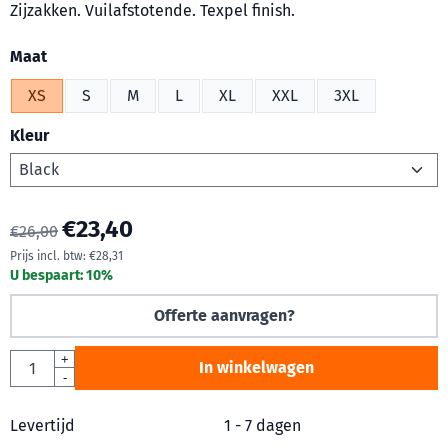
Zijzakken. Vuilafstotende. Texpel finish.
Maak een keuze voor
Maat
XS
S
M
L
XL
XXL
3XL
Kleur
€
23,40
€
26,00
Prijs incl. btw:
€
28,31
U bespaart:
10
%
Offerte aanvragen?
Aantal
+
In winkelwagen
-
Levertijd
1 - 7 dagen