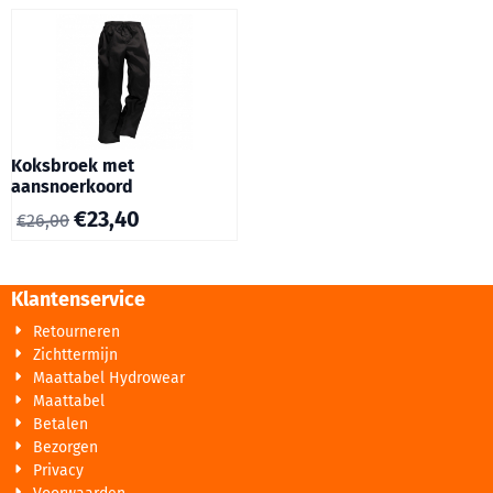
Koksbroek met
aansnoerkoord
€
23,40
€
26,00
Klantenservice
Retourneren
Zichttermijn
Maattabel Hydrowear
Maattabel
Betalen
Bezorgen
Privacy