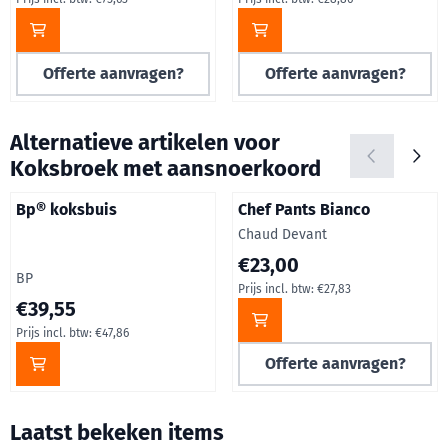
Offerte aanvragen?
Offerte aanvragen?
Alternatieve artikelen voor
Koksbroek met aansnoerkoord
Bp® koksbuis
Chef Pants Bianco
Merk:
Chaud Devant
Prijs op aanvraag, inclusief b
€23,00
Merk:
BP
Prijs incl. btw:
€27,83
Prijs: 39,55, inclusief btw: 47,86
€39,55
Prijs incl. btw:
€47,86
Offerte aanvragen?
Laatst bekeken items