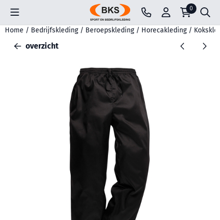
Cookievoorkeuren zijn beschikbaar. Kies instellingen of sta all
0
Home
/
Bedrijfskleding
/
Beroepskleding
/
Horecakleding
/
Kokskle
overzicht